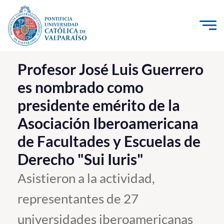
Click acá para ir directamente al contenido
La Universidad
Profesor José Luis Guerrero
es nombrado como
Investigación, Creación e Innovación
presidente emérito de la
PUCV Internacional
Asociación Iberoamericana
Vinculación con el Medio
de Facultades y Escuelas de
Admisión
Derecho "Sui Iuris"
Asistieron a la actividad,
Pregrado
representantes de 27
Postgrado
universidades iberoamericanas
Formación Continua