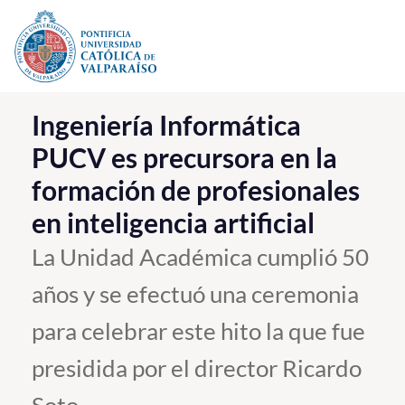
Click acá para ir directamente al contenido
La Universidad
Ingeniería Informática
PUCV es precursora en la
Investigación, Creación e Innovación
formación de profesionales
PUCV Internacional
en inteligencia artificial
Vinculación con el Medio
La Unidad Académica cumplió 50
Admisión
años y se efectuó una ceremonia
Pregrado
para celebrar este hito la que fue
Postgrado
presidida por el director Ricardo
Formación Continua