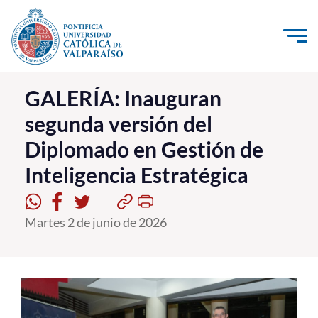
Click acá para ir directamente al contenido
La Universidad
GALERÍA: Inauguran
segunda versión del
Investigación, Creación e Innovación
Diplomado en Gestión de
PUCV Internacional
Inteligencia Estratégica
Vinculación con el Medio
Admisión
Martes 2 de junio de 2026
Pregrado
Postgrado
Formación Continua