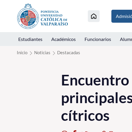
Click acá para ir directamente al contenido
Admisi
Estudiantes
Académicos
Funcionarios
Alum
Inicio
Noticias
Destacadas
Encuentro 
principale
cítricos