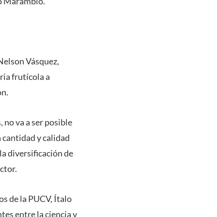
acó Marambio.
 Nelson Vásquez,
ia frutícola a
ón.
, no va a ser posible
a cantidad y calidad
a diversificación de
ctor.
os de la PUCV, Ítalo
es entre la ciencia y