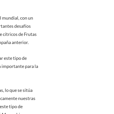
el mundial, con un
rtantes desafíos
e cítricos de Frutas
mpaña anterior.
r este tipo de
n importante para la
s, lo que se sitúa
ricamente nuestras
este tipo de