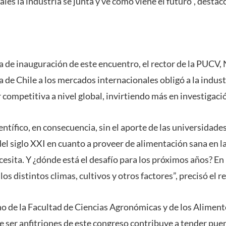
ales la industria se junta y ve cómo viene el futuro”, dest
 de inauguración de este encuentro, el rector de la PUCV,
a de Chile a los mercados internacionales obligó a la industr
 competitiva a nivel global, invirtiendo más en investigaci
ntífico, en consecuencia, sin el aporte de las universidades
del siglo XXI en cuanto a proveer de alimentación sana en l
sita. Y ¿dónde está el desafío para los próximos años? En l
os distintos climas, cultivos y otros factores”, precisó el re
no de la Facultad de Ciencias Agronómicas y de los Aliment
 ser anfitriones de este congreso contribuye a tender puent