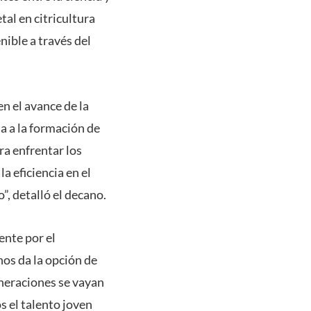
tal en citricultura
nible a través del
n el avance de la
da a la formación de
ra enfrentar los
a eficiencia en el
o”, detalló el decano.
ente por el
os da la opción de
eneraciones se vayan
s el talento joven