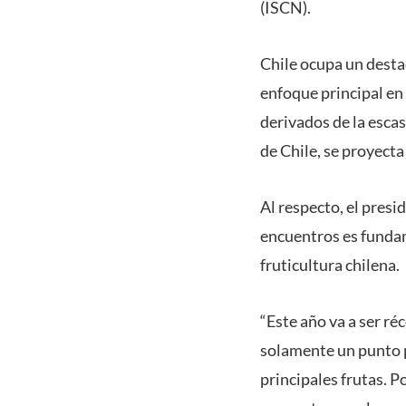
(ISCN).
Chile ocupa un destac
enfoque principal en
derivados de la escas
de Chile, se proyect
Al respecto, el presi
encuentros es fundame
fruticultura chilena.
“Este año va a ser ré
solamente un punto p
principales frutas. 