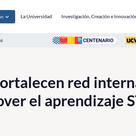
La Universidad
Investigación, Creación e Innovació
ón
ni
ortalecen red intern
over el aprendizaje