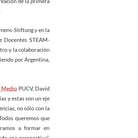
reación de la primera
.
mens-Stiftung y en la
 de Docentes STEAM-
tro y la colaboración
tiendo por Argentina,
l Medio
PUCV, David
as y estas son un eje
encias, no sólo con la
. Todos queremos que
piramos a formar en
de esa perspectiva”,