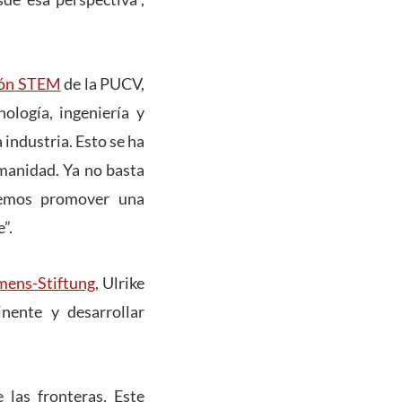
ción STEM
de la PUCV,
ología, ingeniería y
 industria. Esto se ha
manidad. Ya no basta
ebemos promover una
e”.
mens-Stiftung
,
Ulrike
nente y desarrollar
 las fronteras. Este