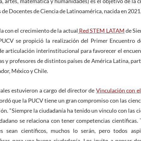
ía, artes, matemática y humanidades) es el objetivo de la c
de Docentes de Ciencia de Latinoamérica, nacida en 2021
la con el crecimiento de la actual
Red STEM LATAM
de Sie
 PUCV se propició la realización del Primer Encuentro
 articulación interinstitucional para favorecer el encuen
as y profesores de distintos países de América Latina, par
dor, México y Chile.
ales estuvieron a cargo del director de
Vinculación con e
ordó que la PUCV tiene un gran compromiso con las cienci
ón. “Siempre la ciudadanía ha tenido un vínculo con las ci
iudadano se relaciona con tener competencias científicas
es sean científicos, muchos lo serán, pero todos as
ficas para una buena ciudadanía. Los invito a pensar des