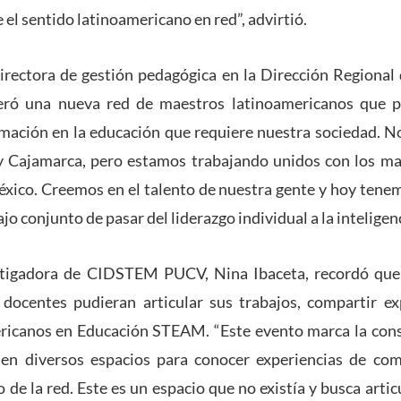
el sentido latinoamericano en red”, advirtió.
irectora de gestión pedagógica en la Dirección Regional
eró una nueva red de maestros latinoamericanos que 
rmación en la educación que requiere nuestra sociedad. 
y Cajamarca, pero estamos trabajando unidos con los ma
éxico. Creemos en el talento de nuestra gente y hoy tene
ajo conjunto de pasar del liderazgo individual a la inteligenc
stigadora de CIDSTEM PUCV, Nina Ibaceta, recordó que 
 docentes pudieran articular sus trabajos, compartir ex
ricanos en Educación STEAM. “Este evento marca la conso
en diversos espacios para conocer experiencias de com
o de la red. Este es un espacio que no existía y busca arti