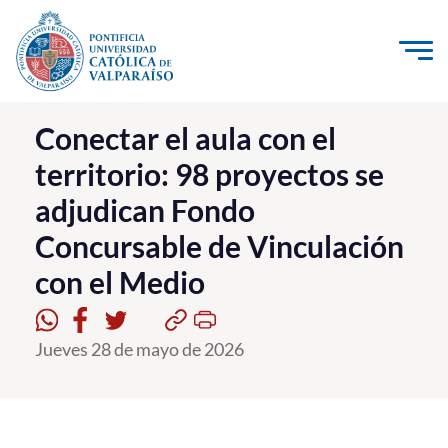
Click acá para ir directamente al contenido
La Universidad
Conectar el aula con el
territorio: 98 proyectos se
Investigación, Creación e Innovación
adjudican Fondo
PUCV Internacional
Concursable de Vinculación
Vinculación con el Medio
con el Medio
Admisión
Jueves 28 de mayo de 2026
Pregrado
Postgrado
Formación Continua