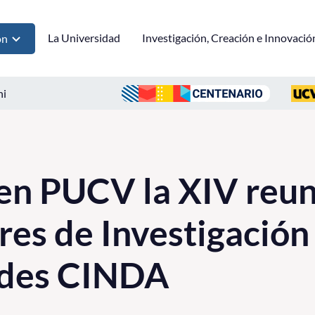
La Universidad
Investigación, Creación e Innovació
ón
ni
en PUCV la XIV reun
res de Investigación
ades CINDA