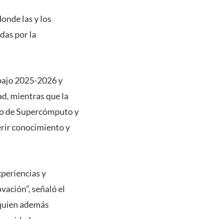
onde las y los
das por la
bajo 2025-2026 y
d, mientras que la
ro de Supercómputo y
rir conocimiento y
xperiencias y
vación”, señaló el
 quien además