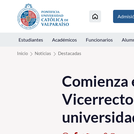
Click acá para ir directamente al contenido
Admisi
Estudiantes
Académicos
Funcionarios
Alum
Inicio
Noticias
Destacadas
Comienza 
Vicerrecto
universid