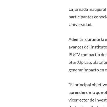
La jornada inaugural 
participantes conoci
Universidad.
Además, durante la 
avances del Institut
PUCV compartió deta
StartUp Lab, platafo
generar impacto en 
“El principal objetiv
aprender de lo que ot
vicerrector de Inves