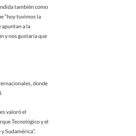
tendida también como
ue “hoy tuvimos la
 apuntan a la
ún y nos gustaría que
nternacionales, donde
l.
es valoró el
arque Tecnológico y el
e y Sudamérica”,