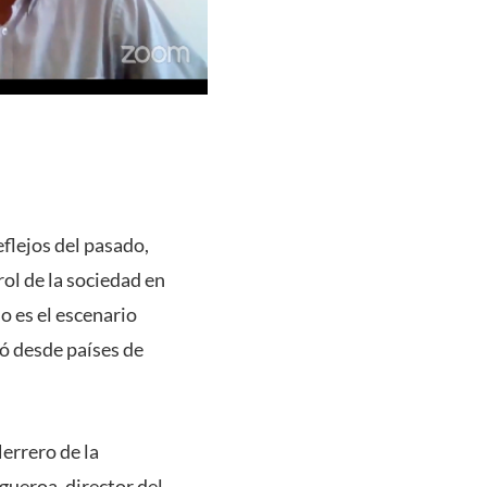
flejos del pasado,
rol de la sociedad en
o es el escenario
tó desde países de
Herrero de la
gueroa, director del