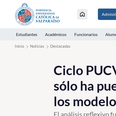
Click acá para ir directamente al contenido
Admisi
Estudiantes
Académicos
Funcionarios
Alum
Inicio
Noticias
Destacadas
Ciclo PUCV
sólo ha pue
los modelo
El análisis reflexivo