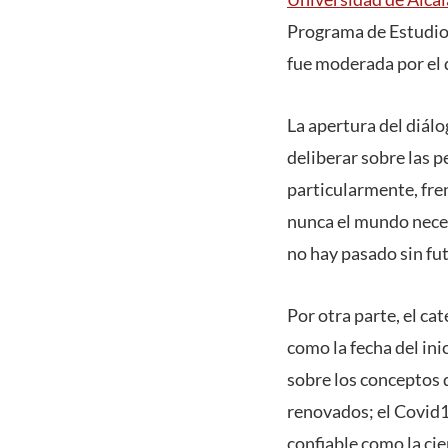
Programa de Estudios
fue moderada por el 
La apertura del diál
deliberar sobre las p
particularmente, fre
nunca el mundo necesi
no hay pasado sin fut
Por otra parte, el c
como la fecha del in
sobre los conceptos 
renovados; el Covid1
confiable como la cie