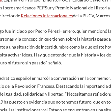
 Iberoamericanos PEI*Sur y Premio Nacional de Historia 
director de
Relaciones Internacionales
de la PUCV, Marcos 
ogo fue iniciado por Pedro Pérez Herrero, quien mencionó l
ersonas y la concepción que tienen sobre la historia pasada 
nte a una situación de incertidumbre como la que existe h
ta activar ideas. Hay que entender que la historia y los d
uro ni futuro sin pasado”, señaló.
atedrático español enmarcó la conversación en la conmemora
icio de la Revolución Francesa. Destacando la importancia d
de igualdad, solidaridad y libertad. “Necesitamos reflexio
9 ha puesto en evidencia que no tenemos futuro, que en t
ncia, las instituciones y el Estado se encuentran en una situ