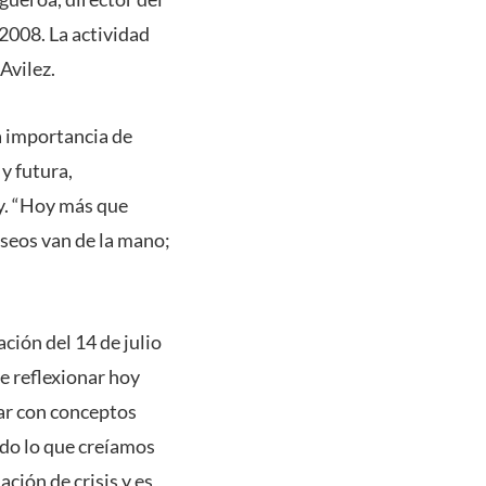
2008. La actividad
Avilez.
a importancia de
y futura,
oy. “Hoy más que
eseos van de la mano;
ción del 14 de julio
e reflexionar hoy
nar con conceptos
odo lo que creíamos
ación de crisis y es