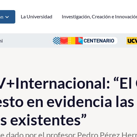
La Universidad
Investigación, Creación e Innovació
ón
ni
+Internacional: “El
sto en evidencia las 
s existentes”
 fue dado por el profesor Pedro Pérez Her