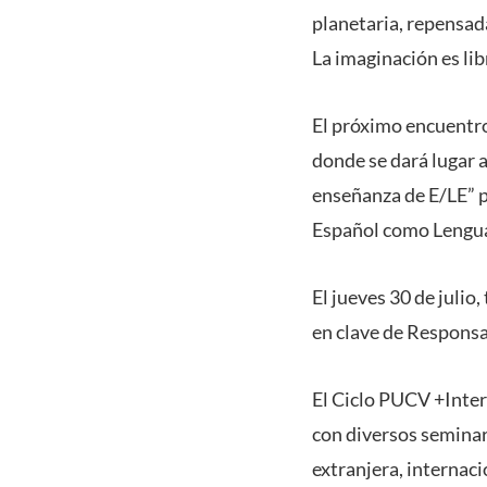
planetaria, repensada
La imaginación es libr
El próximo encuentro 
donde se dará lugar a
enseñanza de E/LE” 
Español como Lengua
El jueves 30 de julio
en clave de Responsab
El Ciclo PUCV +Inter
con diversos seminar
extranjera, internaci