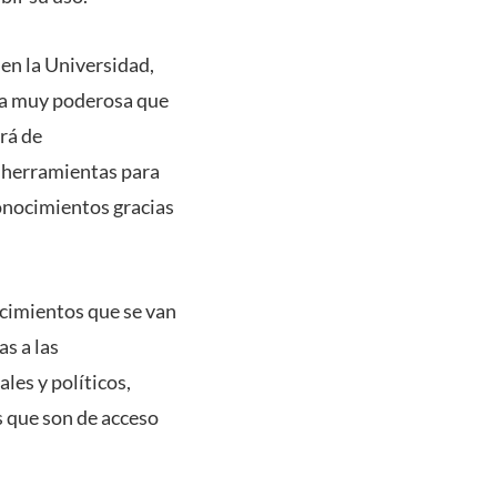
 en la Universidad,
nta muy poderosa que
rá de
e herramientas para
onocimientos gracias
cimientos que se van
as a las
les y políticos,
 que son de acceso