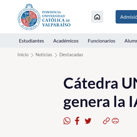
Click acá para ir directamente al contenido
Admisi
Estudiantes
Académicos
Funcionarios
Alum
Inicio
Noticias
Destacadas
Cátedra UN
genera la 