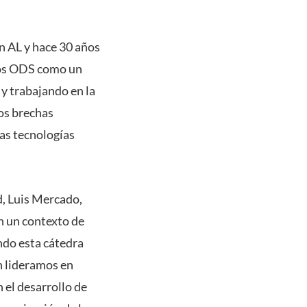
n AL y hace 30 años
 los ODS como un
y trabajando en la
os brechas
as tecnologías
d, Luis Mercado,
n un contexto de
ndo esta cátedra
én lideramos en
 el desarrollo de