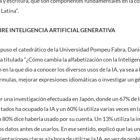
ra y escritura, que son componentes fundamentales en la c
 Latina”.
RE INTELIGENCIA ARTIFICIAL GENERATIVA
xpuso el catedrático de la Universidad Pompeu Fabra, Dani
a titulada “¿Cómo cambia la alfabetización con la Inteligenc
en la que dio a conocer los diversos usos de la IA, ya sea a 
órmulas, mejorar expresiones idiomáticas o investigar un gé
r una investigación efectuada en Japón, donde un 67% de 
tados ha ocupado la IA y un 60% la utiliza varias veces en 
 80% dice haberla usado por su cuenta. Un 13% utiliza la in
 datos antes de usarlos. En ese sentido, explicó que las u
entaciones claras a la hora de utilizar la IA, en vez de prohi