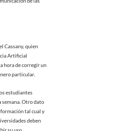
omunicación de las
el Cassany, quien
ia Artificial
la hora de corregir un
nero particular.
los estudiantes
la semana. Otro dato
formación tal cual y
niversidades deben
bir su uso.