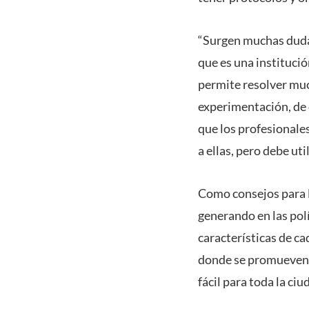
“Surgen muchas dudas
que es una institució
permite resolver muc
experimentación, de 
que los profesionale
a ellas, pero debe uti
Como consejos para 
generando en las polí
características de ca
donde se promueven 
fácil para toda la ci