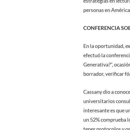
estrategias en lectu
personas en América
CONFERENCIA SOB
En la oportunidad, e
efectuó la conferenci
Generativa?”, ocasión 
borrador, verificar f
Cassany dio a conoce
universitarios consul
interesante es que un
un 52% comprueba los
tener protocolos y ori