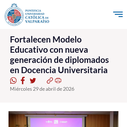
Click acá para ir directamente al contenido
La Universidad
Fortalecen Modelo
Educativo con nueva
Investigación, Creación e Innovación
generación de diplomados
PUCV Internacional
en Docencia Universitaria
Vinculación con el Medio
Admisión
Miércoles 29 de abril de 2026
Pregrado
Postgrado
Formación Continua