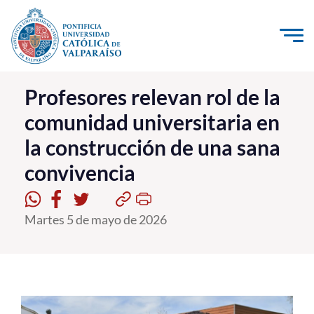
Click acá para ir directamente al contenido
La Universidad
Profesores relevan rol de la
comunidad universitaria en
Investigación, Creación e Innovación
la construcción de una sana
PUCV Internacional
convivencia
Vinculación con el Medio
Admisión
Martes 5 de mayo de 2026
Pregrado
Postgrado
Formación Continua