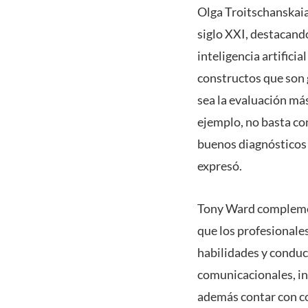
Olga Troitschanskaia 
siglo XXI, destacand
inteligencia artifici
constructos que son 
sea la evaluación más
ejemplo, no basta co
buenos diagnósticos 
expresó.
Tony Ward complement
que los profesionale
habilidades y conduc
comunicacionales, int
además contar con co