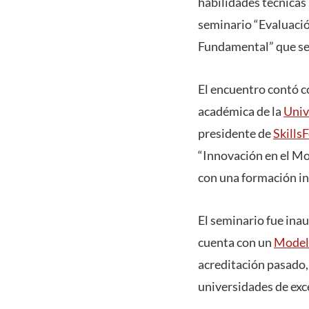
habilidades técnicas 
seminario “Evaluació
Fundamental” que se r
El encuentro contó c
académica de la
Univ
presidente de
Skills
“Innovación en el M
con una formación int
El seminario fue ina
cuenta con un
Model
acreditación pasado,
universidades de exc