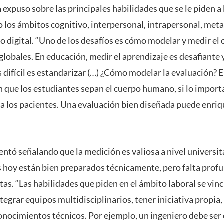
expuso sobre las principales habilidades que se le piden a 
o los ámbitos cognitivo, interpersonal, intrapersonal, met
al o digital. “Uno de los desafíos es cómo modelar y medir el
globales. En educación, medir el aprendizaje es desafiante
 difícil es estandarizar (…) ¿Cómo modelar la evaluación? 
n que los estudiantes sepan el cuerpo humano, si lo impor
a los pacientes. Una evaluación bien diseñada puede enriqu
ó señalando que la medición es valiosa a nivel universit
s hoy están bien preparados técnicamente, pero falta profu
tas. “Las habilidades que piden en el ámbito laboral se vin
egrar equipos multidisciplinarios, tener iniciativa propia, 
nocimientos técnicos. Por ejemplo, un ingeniero debe ser