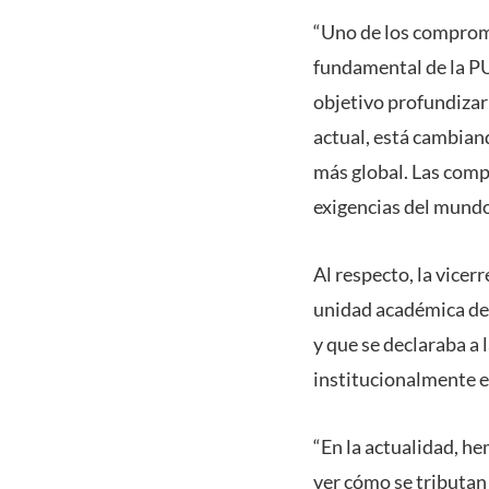
“Uno de los comprom
fundamental de la PU
objetivo profundizar
actual, está cambian
más global. Las compe
exigencias del mundo
Al respecto, la vicer
unidad académica defi
y que se declaraba a 
institucionalmente e
“En la actualidad, he
ver cómo se tributan