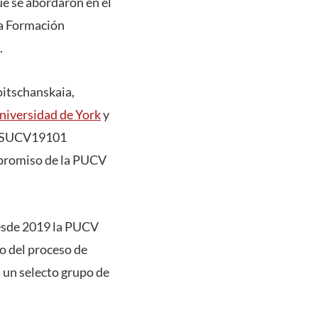
ue se abordaron en el
la Formación
.
oitschanskaia,
niversidad de York
y
InESUCV19101
mpromiso de la PUCV
desde 2019 la PUCV
to del proceso de
 un selecto grupo de