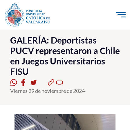
Click acá para ir directamente al contenido
La Universidad
GALERÍA: Deportistas
PUCV representaron a Chile
Investigación, Creación e Innovación
en Juegos Universitarios
PUCV Internacional
FISU
Vinculación con el Medio
Admisión
Viernes 29 de noviembre de 2024
Pregrado
Postgrado
Formación Continua