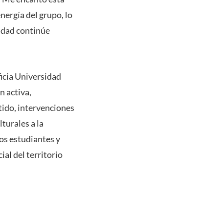
energía del grupo, lo
sidad continúe
ficia Universidad
n activa,
tido, intervenciones
turales a la
os estudiantes y
ial del territorio