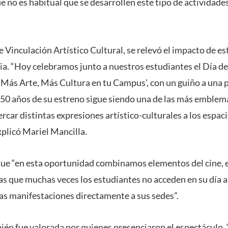
e no es habitual que se desarrollen este tipo de actividade
 Vinculación Artístico Cultural, se relevó el impacto de est
ria. “Hoy celebramos junto a nuestros estudiantes el Día de 
Más Arte, Más Cultura en tu Campus’, con un guiño a una p
 50 años de su estreno sigue siendo una de las más emblemá
rcar distintas expresiones artístico-culturales a los espaci
explicó Mariel Mancilla.
que “en esta oportunidad combinamos elementos del cine, el
las que muchas veces los estudiantes no acceden en su día a
tas manifestaciones directamente a sus sedes”.
ién fue valorada por quienes presenciaron el espectáculo.