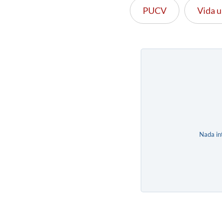
PUCV
Vida u
Nada in