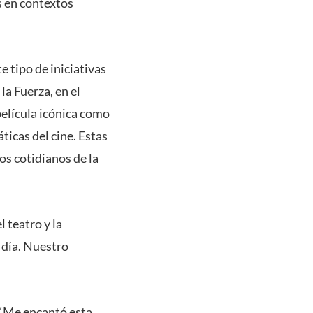
s en contextos
e tipo de iniciativas
la Fuerza, en el
elícula icónica como
ticas del cine. Estas
os cotidianos de la
 teatro y la
 día. Nuestro
 “Me encantó esta