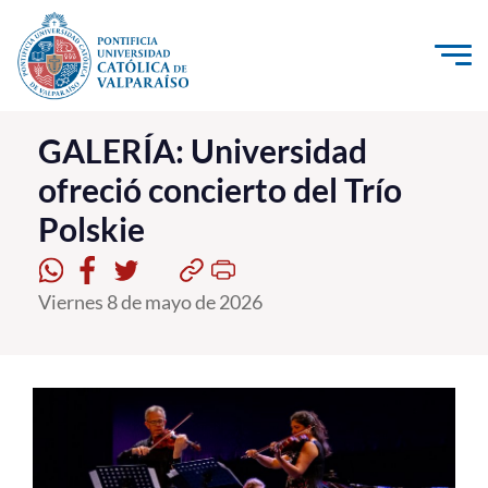
Click acá para ir directamente al contenido
La Universidad
GALERÍA: Universidad
ofreció concierto del Trío
Investigación, Creación e Innovación
Polskie
PUCV Internacional
Vinculación con el Medio
Viernes 8 de mayo de 2026
Admisión
Pregrado
Postgrado
Formación Continua