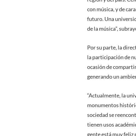
con música, y de cara
futuro. Una universid
de la música”, subrayó
Por su parte, la dire
la participación de n
ocasión de compartir
generando un ambien
“Actualmente, la uni
monumentos histórico
sociedad se reencont
tienen usos académic
gente está muy feliz