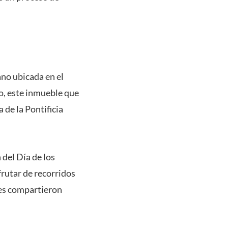
ano ubicada en el
co, este inmueble que
 de la Pontificia
 del Día de los
frutar de recorridos
nes compartieron