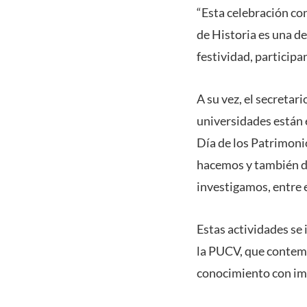
“Esta celebración con
de Historia es una d
festividad, participa
A su vez, el secretar
universidades están e
Día de los Patrimoni
hacemos y también da
investigamos, entre el
Estas actividades se
la PUCV, que contempl
conocimiento con imp