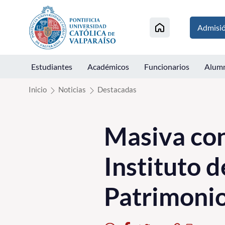
Click acá para ir directamente al contenido
Admisi
Estudiantes
Académicos
Funcionarios
Alum
Inicio
Noticias
Destacadas
Masiva con
Instituto d
Patrimoni