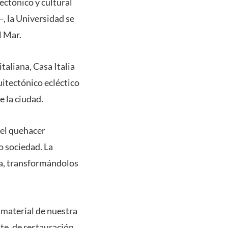
ectónico y cultural
–, la Universidad se
l Mar.
taliana, Casa Italia
uitectónico ecléctico
e la ciudad.
del quehacer
o sociedad. La
ia, transformándolos
 material de nuestra
ate, de restauración,