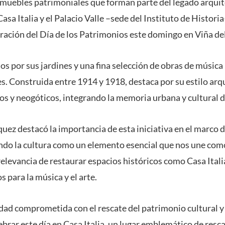
nmuebles patrimoniales que forman parte del legado arquit
Casa Italia y el Palacio Valle –sede del Instituto de Historia
bración del Día de los Patrimonios este domingo en Viña de
s por sus jardines y una fina selección de obras de música i
tes. Construida entre 1914 y 1918, destaca por su estilo arq
os y neogóticos, integrando la memoria urbana y cultural d
quez destacó la importancia de esta iniciativa en el marco 
ando la cultura como un elemento esencial que nos une com
 relevancia de restaurar espacios históricos como Casa Ital
s para la música y el arte.
ad comprometida con el rescate del patrimonio cultural y
lebrar este día en Casa Italia, un lugar emblemático de resc