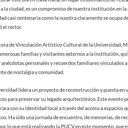
 a la ciudad, es un compromiso de nuestra institución en la 
ad casi centenaria como la nuestra claramente se ocupa de l
 el rector.
ctora de Vinculación Artístico Cultural de la Universidad, M
umerosas familias y visitantes externos a la institución, qu
 anécdotas personales y recuerdos familiares vinculados a 
te de nostalgia y comunidad.
versidad lidera un proyecto de reconstrucción y puesta en v
s para preservar su legado arquitectónico. Este evento p
rara con su identidad local a través del acceso a espacios
os. Ha sido una jornada de encuentro, de memorias, de reco
 por lo que está realizando la PUCV en este momento, que e