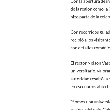
Con la apertura de i
de la región como la 
hizo parte de la cele
Con recorridos guiado
recibió a los visitan
con detalles románic
El rector Nelson Vás
universitario, valor
autoridad resaltó la
en escenarios abierto
“Somos una universid
región y del país. Ce