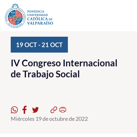
Click acá para ir directamente al contenido
La Universidad
19
OCT
-
21
OCT
Investigación, Creación e Innovación
IV Congreso Internacional
PUCV Internacional
de Trabajo Social
Vinculación con el Medio
Admisión
Pregrado
Miércoles 19 de octubre de 2022
Postgrado
Formación Continua