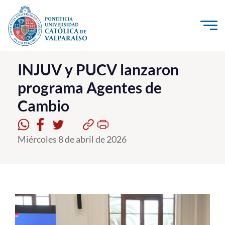
Click acá para ir directamente al contenido
La Universidad
INJUV y PUCV lanzaron
programa Agentes de
Investigación, Creación e Innovación
Cambio
PUCV Internacional
Vinculación con el Medio
Miércoles 8 de abril de 2026
Admisión
Pregrado
Postgrado
Formación Continua