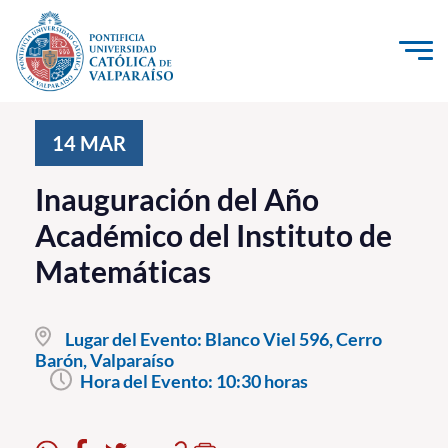
Click acá para ir directamente al contenido
La Universidad
14
MAR
Investigación, Creación e Innovación
Inauguración del Año
PUCV Internacional
Académico del Instituto de
Vinculación con el Medio
Matemáticas
Admisión
Lugar del Evento:
Blanco Viel 596, Cerro
Pregrado
Barón, Valparaíso
Hora del Evento:
10:30 horas
Postgrado
Formación Continua