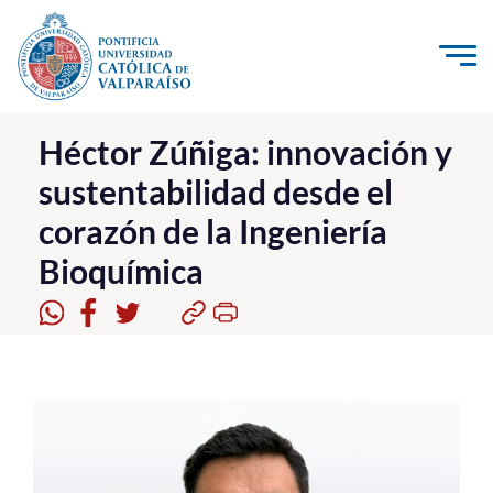
Click acá para ir directamente al contenido
La Universidad
Héctor Zúñiga: innovación y
sustentabilidad desde el
Investigación, Creación e Innovación
corazón de la Ingeniería
PUCV Internacional
Bioquímica
Vinculación con el Medio
Admisión
Pregrado
Postgrado
Formación Continua