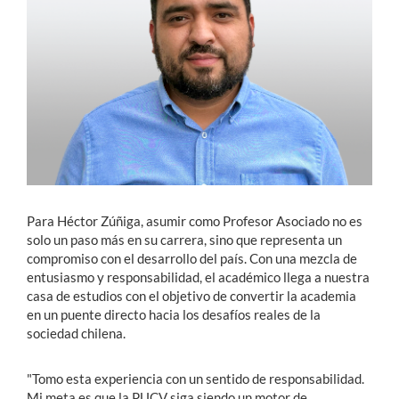
Estudiantes
Académicos
Funcionarios
Alumni
Para Héctor Zúñiga, asumir como Profesor Asociado no es
English
solo un paso más en su carrera, sino que representa un
compromiso con el desarrollo del país. Con una mezcla de
entusiasmo y responsabilidad, el académico llega a nuestra
casa de estudios con el objetivo de convertir la academia
en un puente directo hacia los desafíos reales de la
sociedad chilena.
"Tomo esta experiencia con un sentido de responsabilidad.
Mi meta es que la PUCV siga siendo un motor de