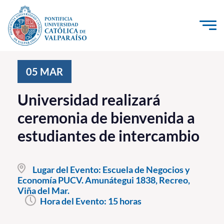
Click acá para ir directamente al contenido
La Universidad
05
MAR
Investigación, Creación e Innovación
Universidad realizará
PUCV Internacional
ceremonia de bienvenida a
Vinculación con el Medio
estudiantes de intercambio
Admisión
Lugar del Evento:
Escuela de Negocios y
Pregrado
Economía PUCV. Amunátegui 1838, Recreo,
Viña del Mar.
Postgrado
Hora del Evento:
15 horas
Formación Continua