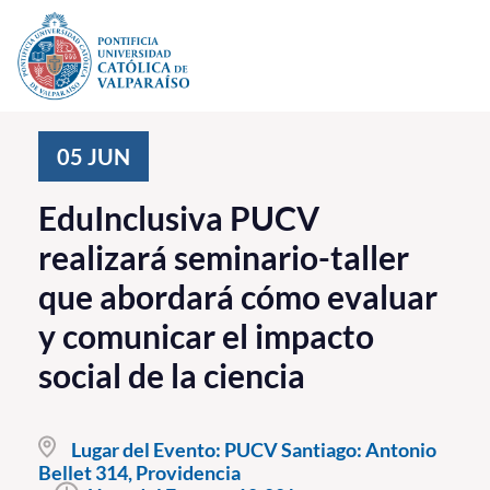
Click acá para ir directamente al contenido
La Universidad
05
JUN
Investigación, Creación e Innovación
EduInclusiva PUCV
PUCV Internacional
realizará seminario-taller
Vinculación con el Medio
que abordará cómo evaluar
y comunicar el impacto
Admisión
social de la ciencia
Pregrado
Postgrado
Lugar del Evento:
PUCV Santiago: Antonio
Bellet 314, Providencia
Formación Continua