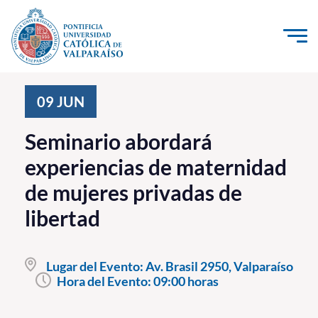
Click acá para ir directamente al contenido
La Universidad
09
JUN
Investigación, Creación e Innovación
Seminario abordará
PUCV Internacional
experiencias de maternidad
Vinculación con el Medio
de mujeres privadas de
libertad
Admisión
Pregrado
Lugar del Evento:
Av. Brasil 2950, Valparaíso
Hora del Evento:
09:00 horas
Postgrado
Formación Continua