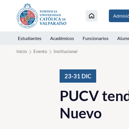
Click acá para ir directamente al contenido
Admisi
Estudiantes
Académicos
Funcionarios
Alum
Inicio
Evento
Institucional
23-31
DIC
PUCV tend
Nuevo