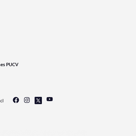
nes PUCV
cl