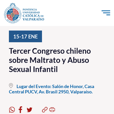
Click acá para ir directamente al contenido
La Universidad
15-17
ENE
Investigación, Creación e Innovación
Tercer Congreso chileno
PUCV Internacional
sobre Maltrato y Abuso
Vinculación con el Medio
Sexual Infantil
Admisión
Lugar del Evento:
Salón de Honor, Casa
Pregrado
Central PUCV, Av. Brasil 2950, Valparaíso.
Postgrado
Formación Continua