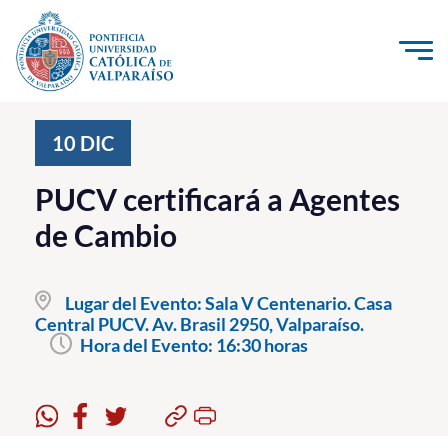
Click acá para ir directamente al contenido
La Universidad
10
DIC
Investigación, Creación e Innovación
PUCV certificará a Agentes
PUCV Internacional
de Cambio
Vinculación con el Medio
Lugar del Evento:
Sala V Centenario. Casa
Admisión
Central PUCV. Av. Brasil 2950, Valparaíso.
Hora del Evento:
16:30 horas
Pregrado
Postgrado
Formación Continua