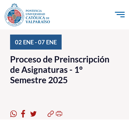
Click acá para ir directamente al contenido
La Universidad
02
ENE
-
07
ENE
Investigación, Creación e Innovación
Proceso de Preinscripción
PUCV Internacional
de Asignaturas - 1°
Vinculación con el Medio
Semestre 2025
Admisión
Pregrado
Postgrado
Formación Continua