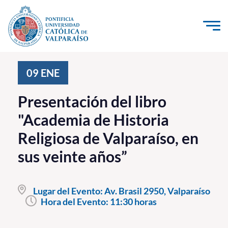
Click acá para ir directamente al contenido
La Universidad
09
ENE
Investigación, Creación e Innovación
Presentación del libro
PUCV Internacional
"Academia de Historia
Vinculación con el Medio
Religiosa de Valparaíso, en
sus veinte años”
Admisión
Pregrado
Lugar del Evento:
Av. Brasil 2950, Valparaíso
Hora del Evento:
11:30 horas
Postgrado
Formación Continua