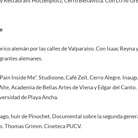
r y Restaurant Hotzenplotz, Cerro Bellavista. Con DJ Al G
re
rico alemán por las calles de Valparaíso. Con Isaac Reyna y
igrantes alemanes.
Pain Inside Me”. Studioone, Café Zeit. Cerro Alegre. Inaug
 Alte, Academia de Bellas Artes de Viena y Edgar del Canto
iversidad de Playa Ancha.
iago, huir de Pinochet. Documental sobre la segunda genera
os. Thomas Grimm. Cineteca PUCV.