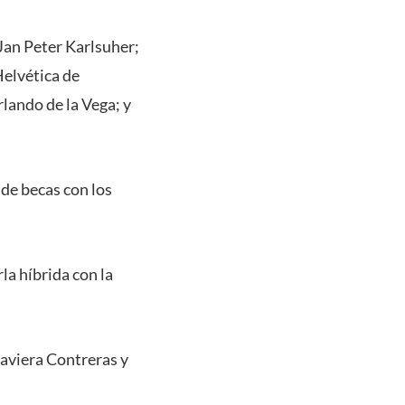
Jan Peter Karlsuher;
Helvética de
rlando de la Vega; y
de becas con los
la híbrida con la
Javiera Contreras y