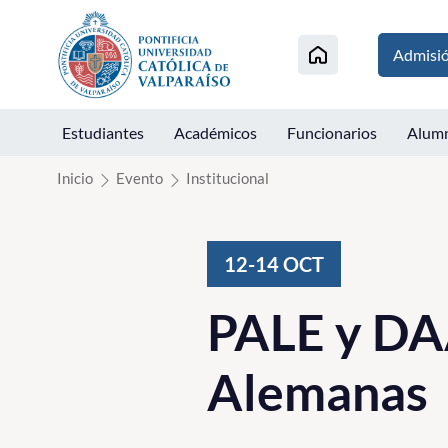
Click acá para ir directamente al contenido
Admisi
Estudiantes
Académicos
Funcionarios
Alum
Inicio
Evento
Institucional
12-14
OCT
PALE y DA
Alemanas