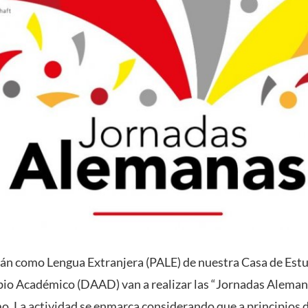
n como Lengua Extranjera (PALE) de nuestra Casa de Estud
o Académico (DAAD) van a realizar las “Jornadas Alemanas”
o. La actividad se enmarca considerando que a principios