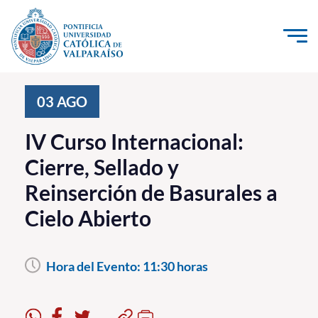
Click acá para ir directamente al contenido
La Universidad
03
AGO
Investigación, Creación e Innovación
IV Curso Internacional:
PUCV Internacional
Cierre, Sellado y
Vinculación con el Medio
Reinserción de Basurales a
Cielo Abierto
Admisión
Pregrado
Hora del Evento:
11:30 horas
Postgrado
Formación Continua