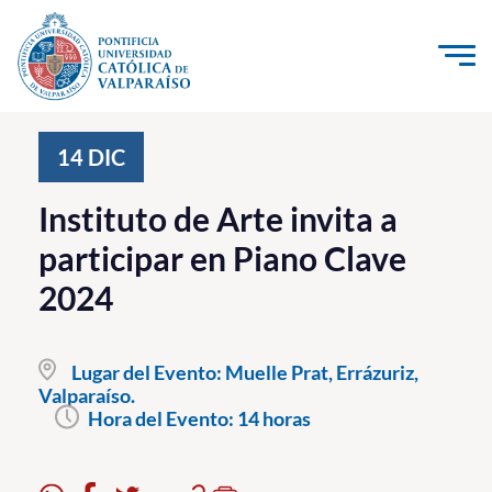
Click acá para ir directamente al contenido
La Universidad
14
DIC
Investigación, Creación e Innovación
Instituto de Arte invita a
PUCV Internacional
participar en Piano Clave
Vinculación con el Medio
2024
Admisión
Lugar del Evento:
Muelle Prat, Errázuriz,
Pregrado
Valparaíso.
Hora del Evento:
14 horas
Postgrado
Formación Continua