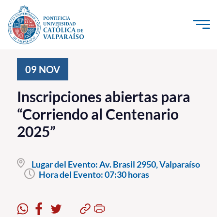
Click acá para ir directamente al contenido
La Universidad
09
NOV
Investigación, Creación e Innovación
Inscripciones abiertas para
PUCV Internacional
“Corriendo al Centenario
Vinculación con el Medio
2025”
Admisión
Lugar del Evento:
Av. Brasil 2950, Valparaíso
Pregrado
Hora del Evento:
07:30 horas
Postgrado
Formación Continua