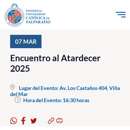
Click acá para ir directamente al contenido
La Universidad
07
MAR
Investigación, Creación e Innovación
Encuentro al Atardecer
PUCV Internacional
2025
Vinculación con el Medio
Lugar del Evento:
Av. Los Castaños 404, Viña
Admisión
del Mar
Hora del Evento:
16:30 horas
Pregrado
Postgrado
Formación Continua