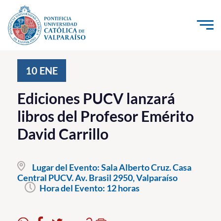
Click acá para ir directamente al contenido
La Universidad
10
ENE
Investigación, Creación e Innovación
Ediciones PUCV lanzará
PUCV Internacional
libros del Profesor Emérito
Vinculación con el Medio
David Carrillo
Admisión
Lugar del Evento:
Sala Alberto Cruz. Casa
Pregrado
Central PUCV. Av. Brasil 2950, Valparaíso
Hora del Evento:
12 horas
Postgrado
Formación Continua