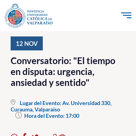
Click acá para ir directamente al contenido
La Universidad
12
NOV
Investigación, Creación e Innovación
Conversatorio: "El tiempo
PUCV Internacional
en disputa: urgencia,
Vinculación con el Medio
ansiedad y sentido"
Admisión
Lugar del Evento:
Av. Universidad 330,
Pregrado
Curauma, Valparaíso
Hora del Evento:
17:00
Postgrado
Formación Continua