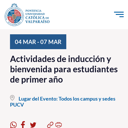
Click acá para ir directamente al contenido
La Universidad
04
MAR
-
07
MAR
Investigación, Creación e Innovación
Actividades de inducción y
PUCV Internacional
bienvenida para estudiantes
Vinculación con el Medio
de primer año
Admisión
Lugar del Evento:
Todos los campus y sedes
Pregrado
PUCV
Postgrado
Formación Continua