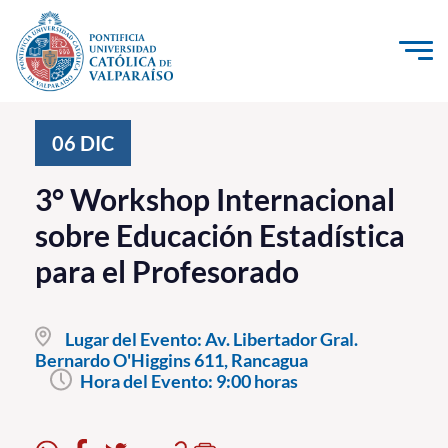
Click acá para ir directamente al contenido
La Universidad
06
DIC
Investigación, Creación e Innovación
3° Workshop Internacional
PUCV Internacional
sobre Educación Estadística
Vinculación con el Medio
para el Profesorado
Admisión
Lugar del Evento:
Av. Libertador Gral.
Pregrado
Bernardo O'Higgins 611, Rancagua
Hora del Evento:
9:00 horas
Postgrado
Formación Continua