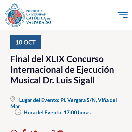
Click acá para ir directamente al contenido
La Universidad
10
OCT
Investigación, Creación e Innovación
Final del XLIX Concurso
PUCV Internacional
Internacional de Ejecución
Vinculación con el Medio
Musical Dr. Luis Sigall
Admisión
Lugar del Evento:
Pl. Vergara S/N, Viña del
Pregrado
Mar
Hora del Evento:
17:00 horas
Postgrado
Formación Continua