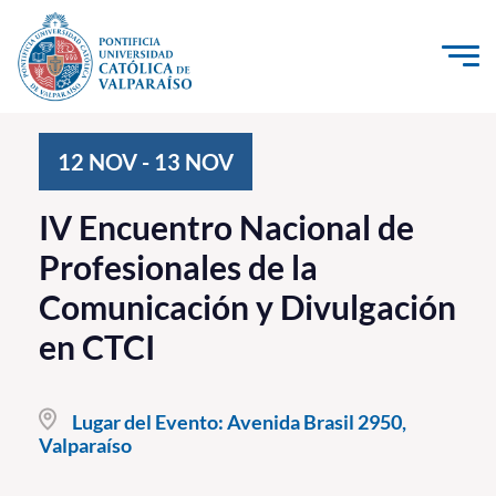
Click acá para ir directamente al contenido
La Universidad
12
NOV
-
13
NOV
Investigación, Creación e Innovación
IV Encuentro Nacional de
PUCV Internacional
Profesionales de la
Vinculación con el Medio
Comunicación y Divulgación
en CTCI
Admisión
Pregrado
Lugar del Evento:
Avenida Brasil 2950,
Postgrado
Valparaíso
Formación Continua