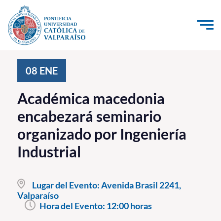
Click acá para ir directamente al contenido
La Universidad
08
ENE
Investigación, Creación e Innovación
Académica macedonia
PUCV Internacional
encabezará seminario
Vinculación con el Medio
organizado por Ingeniería
Industrial
Admisión
Pregrado
Lugar del Evento:
Avenida Brasil 2241,
Valparaíso
Postgrado
Hora del Evento:
12:00 horas
Formación Continua