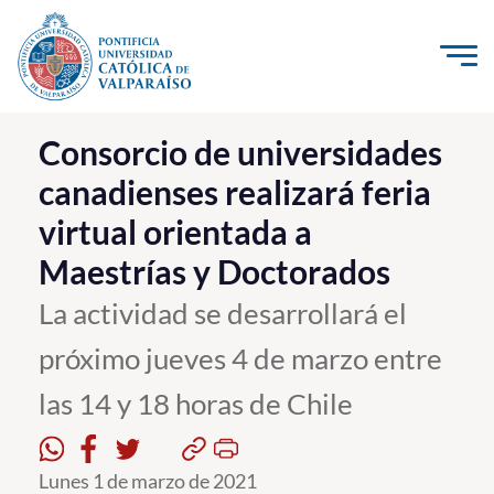
Click acá para ir directamente al contenido
La Universidad
Consorcio de universidades
canadienses realizará feria
Investigación, Creación e Innovación
virtual orientada a
PUCV Internacional
Maestrías y Doctorados
Vinculación con el Medio
La actividad se desarrollará el
Admisión
próximo jueves 4 de marzo entre
Pregrado
las 14 y 18 horas de Chile
Postgrado
Lunes 1 de marzo de 2021
Formación Continua