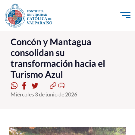
Click acá para ir directamente al contenido
La Universidad
Concón y Mantagua
consolidan su
Investigación, Creación e Innovación
transformación hacia el
PUCV Internacional
Turismo Azul
Vinculación con el Medio
Admisión
Miércoles 3 de junio de 2026
Pregrado
Postgrado
Formación Continua