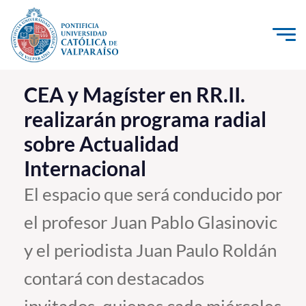
Click acá para ir directamente al contenido
La Universidad
CEA y Magíster en RR.II.
realizarán programa radial
Investigación, Creación e Innovación
sobre Actualidad
PUCV Internacional
Internacional
Vinculación con el Medio
El espacio que será conducido por
Admisión
el profesor Juan Pablo Glasinovic
Pregrado
y el periodista Juan Paulo Roldán
Postgrado
contará con destacados
Formación Continua