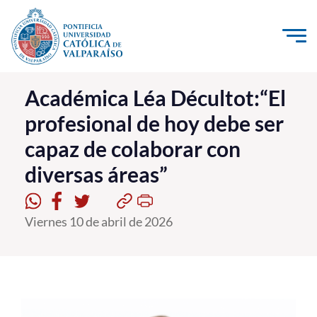
Click acá para ir directamente al contenido
La Universidad
Académica Léa Décultot:“El
profesional de hoy debe ser
Investigación, Creación e Innovación
capaz de colaborar con
PUCV Internacional
diversas áreas”
Vinculación con el Medio
Admisión
Viernes 10 de abril de 2026
Pregrado
Postgrado
Formación Continua